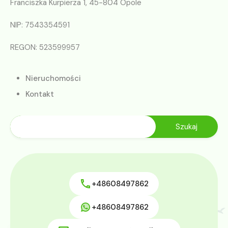
Franciszka Kurpierza 1, 45-804 Opole
NIP: 7543354591
REGON: 523599957
Nieruchomości
Kontakt
+48608497862
+48608497862